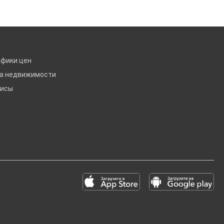
афики цен
ка недвижимости
висы