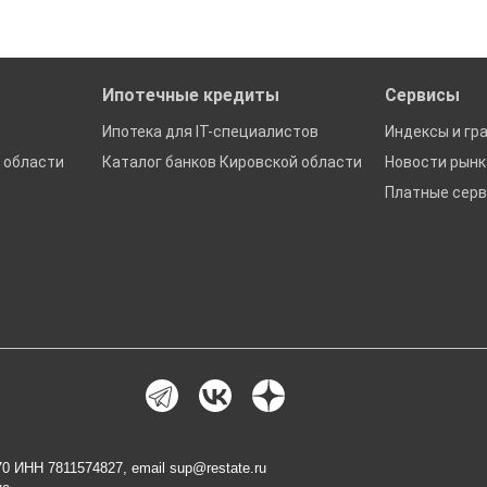
Ипотечные кредиты
Сервисы
Ипотека для IT-специалистов
Индексы и гр
 области
Каталог банков Кировской области
Новости рын
Платные сер
0 ИНН 7811574827, email
sup@restate.ru