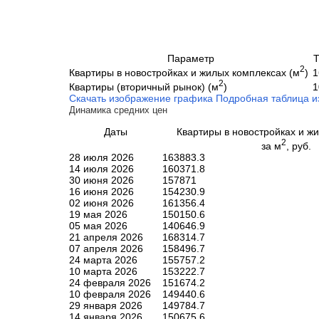
Параметр
Т
2
Квартиры в новостройках и жилых комплексах (м
)
1
2
Квартиры (вторичный рынок) (м
)
1
Скачать изображение графика
Подробная таблица и
Динамика средних цен
Даты
Квартиры в новостройках и ж
2
за м
, руб.
28 июля 2026
163883.3
14 июля 2026
160371.8
30 июня 2026
157871
16 июня 2026
154230.9
02 июня 2026
161356.4
19 мая 2026
150150.6
05 мая 2026
140646.9
21 апреля 2026
168314.7
07 апреля 2026
158496.7
24 марта 2026
155757.2
10 марта 2026
153222.7
24 февраля 2026
151674.2
10 февраля 2026
149440.6
29 января 2026
149784.7
14 января 2026
150675.6