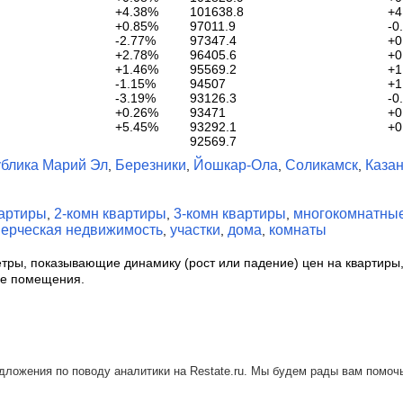
+4.38%
101638.8
+4
+0.85%
97011.9
-0
-2.77%
97347.4
+0
+2.78%
96405.6
+0
+1.46%
95569.2
+1
-1.15%
94507
+1
-3.19%
93126.3
-0
+0.26%
93471
+0
+5.45%
93292.1
+0
92569.7
блика Марий Эл
Березники
Йошкар-Ола
Соликамск
Каза
,
,
,
,
вартиры
2-комн квартиры
3-комн квартиры
многокомнатны
,
,
,
мерческая недвижимость
участки
дома
комнаты
,
,
,
тры, показывающие динамику (рост или падение) цен на квартиры
ие помещения.
едложения по поводу аналитики на Restate.ru. Мы будем рады вам помоч