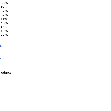
.55%
.35%
.97%
.87%
.11%
.46%
.37%
.19%
.77%
нь
,
е
, офисы,
ь!