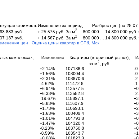
екущая стоимость
Изменение за период
Разброс цен (на 28.07
2
+ 25 575 руб. За м
63 883 руб.
800 000 ... 14 300 000 руб.
2
+ 14 567 руб. За м
07 137 руб.
800 000 ... 14 300 000 руб.
зменения цен
Оценка цены квартир в СПб, Мск
илых комплексах,
Изменение
Квартиры (вторичный рынок),
И
2
за м
, руб.
+2.14%
107136.6
-0
+1.56%
108004.4
-0
+2.31%
108870.6
-2
-4.62%
111472.8
-1
+6.94%
113577.5
+0
+6.33%
113552.8
-2
-19.67%
115897.1
+3
+5.83%
111607.9
+0
+1.73%
110693.1
+2
+1.63%
108409.4
+3
+1.01%
104793.8
+0
+1.47%
104320.4
+0
-0.23%
103750.8
+0
-0.59%
103543.7
+1
+0.08%
101823.9
+0