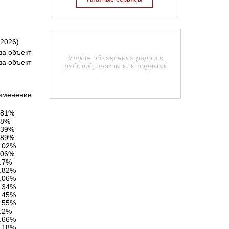
Карта недвижимости
.2026)
Кировской области
 за объект
Ищите объявления рядом с
 за объект
работой, парком или родными
Найти на карте
зменение
.81%
.8%
.39%
.89%
.02%
.06%
.7%
.82%
.06%
.34%
.45%
.55%
.2%
.66%
.18%