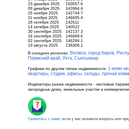
23 декабря 2025
150557.6
09 декабря 2025
143964.4
25 ноября 2025
142744.7
11 ноября 2025
146695.4
28 октября 2025
142611
14 октября 2025
140522
30 сентября 2025
142137.3
16 сентября 2025
146669.6
02 сентября 2025
146284.1
19 августа 2025
138308.1
Волжск
город Киров
Респу
В соседних регионах:
,
,
Пермский край
Ухта
Сыктывкар
,
,
1-комн к
Графики по другим типам недвижимости:
квартиры
студии
офисы
склады
прочая ком
,
,
,
,
Индикаторы рынка недвижимости
- числовые параме
загородные дома, земельные участки и коммерческ
Свяжитесь с нами
, если у вас возникли вопросы или пр