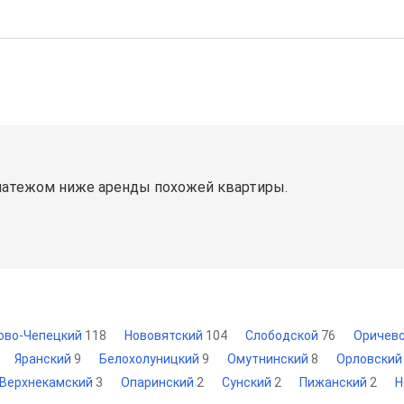
латежом ниже аренды похожей квартиры.
ово-Чепецкий
118
Нововятский
104
Слободской
76
Оричев
Яранский
9
Белохолуницкий
9
Омутнинский
8
Орловски
Верхнекамский
3
Опаринский
2
Сунский
2
Пижанский
2
Н