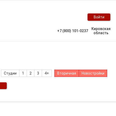
Войти
Кировская
+7 (800) 101-0237
область
Студии
1
2
3
4+
Вторичная
Новостройки