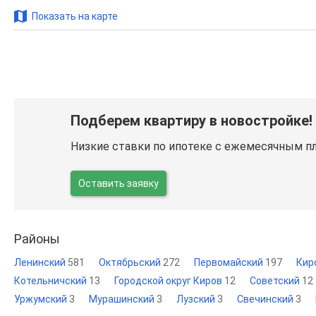
Показать на карте
Подберем квартиру в новостройке!
Низкие ставки по ипотеке с ежемесячным п
Оставить заявку
Районы
Ленинский
581
Октябрьский
272
Первомайский
197
Кир
Котельничский
13
Городской округ Киров
12
Советский
12
Уржумский
3
Мурашинский
3
Лузский
3
Свечинский
3