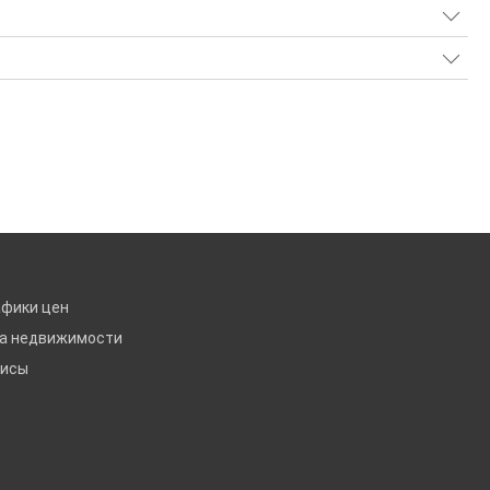
афики цен
ка недвижимости
висы