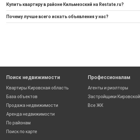
Купить квартиру в районе Кильмезский на Restate.ru?
Поможем Купить квартиру в районе Кильмезский?
Почему лучше всего искать объявления у нас?
Воспользуйтесь нашим поиском по новостройкам, для под
Все объявления проверены и проходят строгую модераци
'Сохраните результаты поиска и возвращайтесь к нему, ког
Удобный поиск, есть подписка на новые объявления
Помогаем с подбором выгодных ипотечных программ в бан
Поиск недвижимости
Профессионалам
Квартиры Кировская область
Агенты и риэлторы
База объектов
Застройщики Кировской
Продажа недвижимости
Все ЖК
Аренда недвижимости
По районам
Поиск по карте