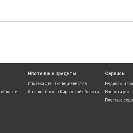
бора подходящего вам варианта
ю
да это будет нужно'
ках в Кировской области
Ипотечные кредиты
Сервисы
Ипотека для IT-специалистов
Индексы и гр
 области
Каталог банков Кировской области
Новости рын
Платные сер