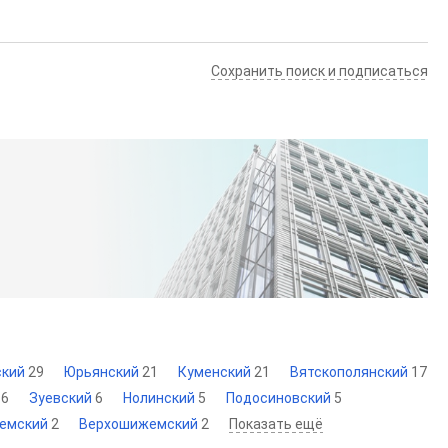
Сохранить поиск и подписаться
ский
29
Юрьянский
21
Куменский
21
Вятскополянский
17
й
6
Зуевский
6
Нолинский
5
Подосиновский
5
емский
2
Верхошижемский
2
Показать ещё