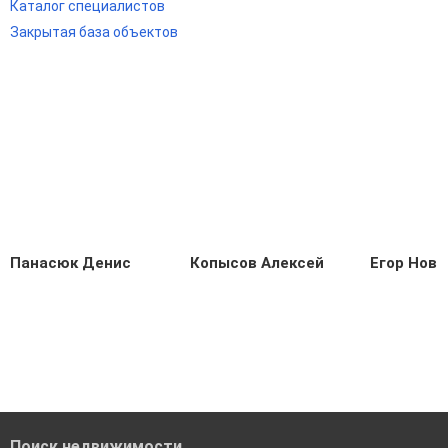
Каталог специалистов
Закрытая база объектов
Панасюк Денис
Копысов Алексей
Егор Ново
Поиск недвижимости